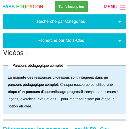
PASS
-EDU
CA
TION
MENU
Tarif / Inscription
Recherche par Catégories
Recherche par Mots-Clés
Vidéos -
Parcours pédagogique complet
La majorité des ressources ci-dessous sont intégrées dans un
parcours pédagogique complet
. Chaque ressource constitue
une
étape
d'un
parcours d'apprentissage progressif
comprenant : cours /
leçons, exercices, évaluations… pour maîtriser étape par étape la
notion étudiée.