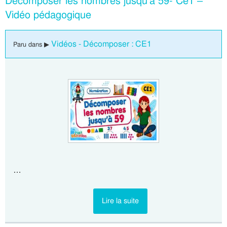
Décomposer les nombres jusqu’à 59- Ce1 –
Vidéo pédagogique
Vidéos - Décomposer : CE1
Paru dans ▶
…
Lire la suite