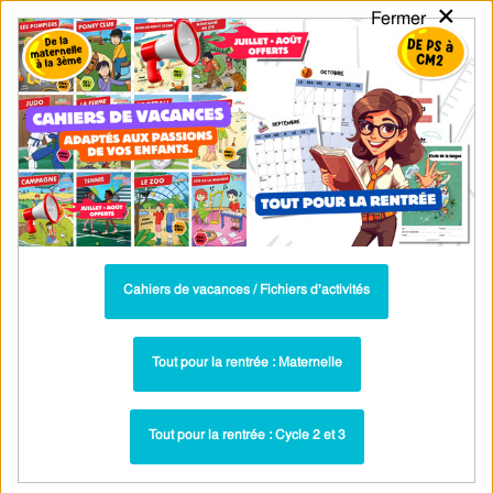
×
Fermer
PASS
-EDU
CA
TION
MENU
Tarif / Inscription
Recherche par Catégories
Recherche par Mots-Clés
Questions / réponses ? Complément de
phrase / complément circonstanciel :
CM1 - PDF à imprimer
Cahiers de vacances / Fichiers d’activités
Quelles informations donnent les compléments
Tout pour la rentrée : Maternelle
de phrase (=compléments circonstanciels) ? –
Cycle 3
Tout pour la rentrée : Cycle 2 et 3
Questions / réponses - Complément de
Paru dans ▶