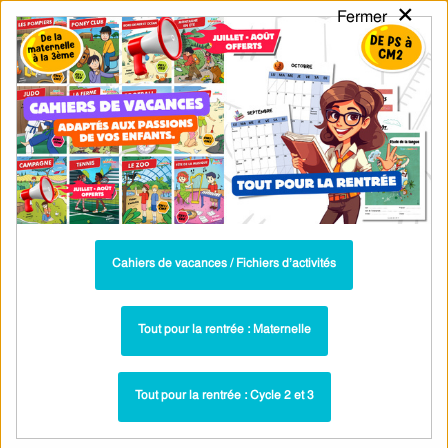
×
Fermer
PASS
-EDU
CA
TION
MENU
Tarif / Inscription
Recherche par Catégories
Recherche par Mots-Clés
Transformations chimiques et physiques
en 4ème: Guide de physique-chimie
Parcours pédagogique complet
Cahiers de vacances / Fichiers d’activités
La majorité des ressources ci-dessous sont intégrées dans un
parcours pédagogique complet
. Chaque ressource constitue
une
Tout pour la rentrée : Maternelle
étape
d'un
parcours d'apprentissage progressif
comprenant : cours /
leçons, exercices, évaluations… pour maîtriser étape par étape la
Tout pour la rentrée : Cycle 2 et 3
notion étudiée.