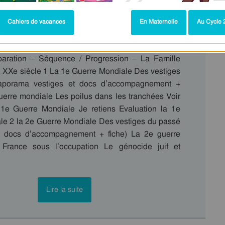
remière guerre mondiale : CM1
Cahiers de vacances
En Maternelle
Au Cycle 2
paration – Séquence / Progression – La Famille
 XXe siècle 1 La 1e Guerre Mondiale Des vestiges
aporama vestiges et docs d’accompagnement +
guerre mondiale Les poilus dans les tranchées Voir
 1e Guerre Mondiale Je retiens Evaluation la 1e
le 2 la 2e Guerre Mondiale Des vestiges du passé
t docs d’accompagnement + fiche) La 2e guerre
France sous l’occupation Le génocide juif et
Lire la suite