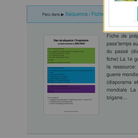
Séquence / Fiche de prep - La p
Paru dans ▶
Fiche de pré
pass’temps au
du passé (di
fiche) La 1e 
la ressource:
guerre mondia
(diaporama e
mondiale La 
tzigane…