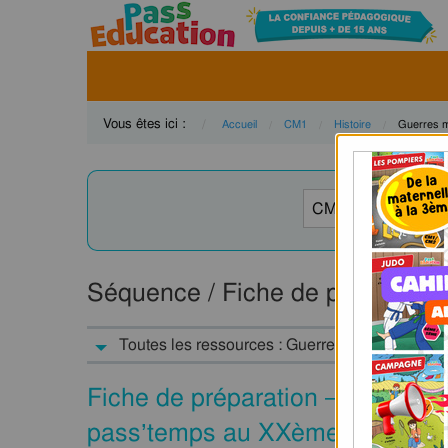
Vous êtes ici :
Accueil
CM1
Histoire
Current:
Guerres m
Séquence / Fiche de préparatio
Toutes les ressources : Guerres mondiales : 
Fiche de préparation – Séquenc
pass’temps au XXème siècle – 