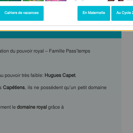
Cahiers de vacances
En Maternelle
Au Cycle 2
ation du pouvoir royal – Famille Pass’temps
au pouvoir très faible:
Hugues Capet
.
rs
Capétiens
, ils ne possèdent qu’un petit domaine
ement le
domaine royal
grâce à