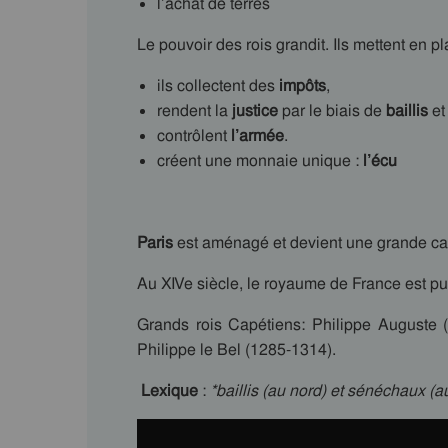
l’achat de terres
Le pouvoir des rois grandit. Ils mettent en 
ils collectent des
impôts
,
rendent la
justice
par le biais de
baillis
e
contrôlent
l’armée
.
créent une monnaie unique :
l’écu
Paris
est aménagé et devient une grande cap
Au XIVe siècle, le royaume de France est pui
Grands rois Capétiens: Philippe Auguste (
Philippe le Bel (1285-1314).
Lexique
:
*baillis (au nord) et sénéchaux (a