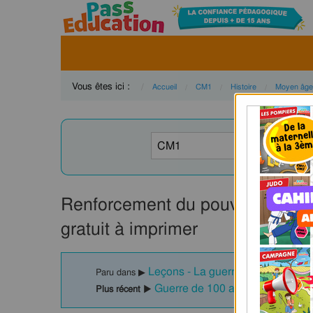
Vous êtes ici :
Accueil
CM1
Histoire
Moyen âge
Renforcement du pouvoir royal
gratuit à imprimer
Leçons - La guerre de cent ans :
Paru dans ▶
Guerre de 100 ans - Cm1 - Leç
Plus récent ▶