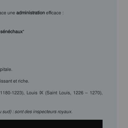
place une
administration
efficace :
t
sénéchaux
*
itale.
ssant et riche.
1180-1223), Louis IX (Saint Louis, 1226 – 1270),
u sud) : sont des inspecteurs royaux.