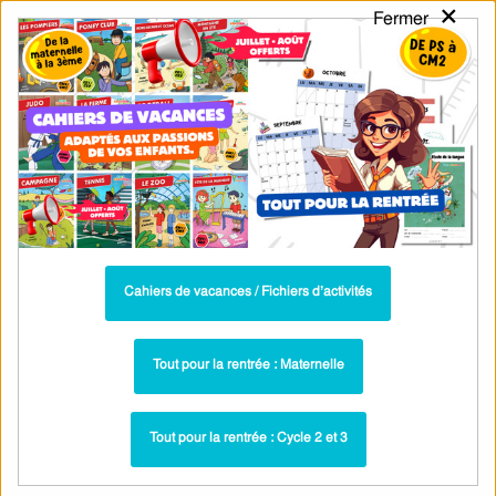
×
Fermer
PASS
-EDU
CA
TION
MENU
Tarif / Inscription
Recherche par Catégories
Recherche par Mots-Clés
Outils de la rentrée : GS - Grande
Section - PDF à imprimer
Parcours pédagogique complet
Cahiers de vacances / Fichiers d’activités
La majorité des ressources ci-dessous sont intégrées dans un
parcours pédagogique complet
. Chaque ressource constitue
une
Tout pour la rentrée : Maternelle
étape
d'un
parcours d'apprentissage progressif
comprenant : cours /
leçons, exercices, évaluations… pour maîtriser étape par étape la
Tout pour la rentrée : Cycle 2 et 3
notion étudiée.