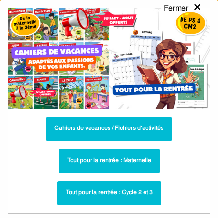
×
Fermer
PASS
-EDU
CA
TION
MENU
Tarif / Inscription
Recherche par Catégories
Recherche par Mots-Clés
House - Anglais : GS - Grande Section -
PDF à imprimer
Parcours pédagogique complet
Cahiers de vacances / Fichiers d’activités
La majorité des ressources ci-dessous sont intégrées dans un
parcours pédagogique complet
. Chaque ressource constitue
une
Tout pour la rentrée : Maternelle
étape
d'un
parcours d'apprentissage progressif
comprenant : cours /
leçons, exercices, évaluations… pour maîtriser étape par étape la
Tout pour la rentrée : Cycle 2 et 3
notion étudiée.