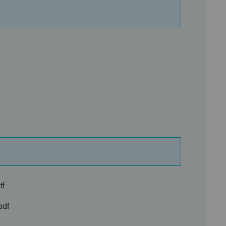
tf
df