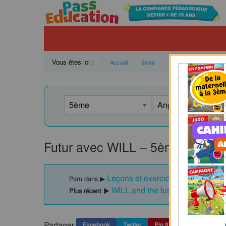
Vous êtes ici :
Accueil
5ème
Anglais
Grammair
Futur avec WILL – 5ème – Révis
Leçons et exercices - Futur - Ang
Paru dans ▶
WILL and the future - 5ème - Ex
Plus récent ▶
Partager
Facebook
Twitter
Pin It