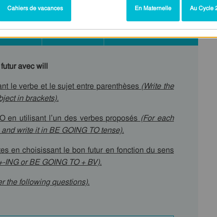
Cahiers de vacances
En Maternelle
Au Cycle 2
rces liées
Jeux en ligne
futur avec will
nt le verbe et le sujet entre parenthèses
(Write the
ject in brackets).
 en utilisant l’un des verbes proposés
(For each
 and write it in BE GOING TO tense)
.
s en choisissant le bon futur en fonction du sens
E+-ING or BE GOING TO + BV)
.
 the following questions)
.