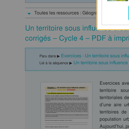
Toutes les ressources : Géographie : 3ème
Un territoire sous influence urb
corrigés – Cycle 4 – PDF à impr
Exercices - Un territoire sous in
Paru dans ▶
Un territoire sous influen
Lié à la séquence ▶
Exercices ave
territoire 
territoriales
d’une aire u
territoires 
population ur
Aujourd’hui, p