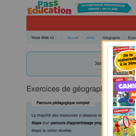
Vous êtes ici :
Accueil
3ème
Current:
Géographie
Curre
Exer
Exercices de géographie pour l
Parcours pédagogique complet
La majorité des ressources ci-dessous sont intégrées dans 
étape
d'un
parcours d'apprentissage progressif
comprenant : c
étape la notion étudiée.