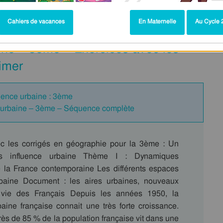
Cahiers de vacances
En Maternelle
Au Cycle 2
aine – 3ème – Exercices avec les
imer
fluence urbaine : 3ème
ce urbaine – 3ème – Séquence complète
c les corrigés en géographie pour la 3ème : Un
sous influence urbaine Thème I : Dynamiques
 de la France contemporaine Les différents espaces
rbaine Document : les aires urbaines, nouveaux
de vie des Français Depuis les années 1950, la
baine française connait une très forte croissance.
rès de 85 % de la population française vit dans une