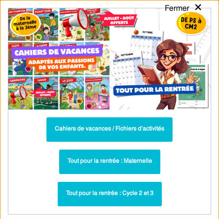
×
Fermer
PASS
-EDU
CA
TION
MENU
Tarif / Inscription
Recherche par Catégories
Recherche par Mots-Clés
Étude de la langue - Cycle 3 - Français
Didactique - Mon Pass Concours CRPE
2027 - PDF à imprimer
Cahiers de vacances / Fichiers d’activités
Quelles sont les difficultés dans l’apprentissage
Tout pour la rentrée : Maternelle
de l’orthographe ? – CRPE 2027 – Cycle 3 –
PDF à imprimer
Tout pour la rentrée : Cycle 2 et 3
Étude de la langue - Cycle 3 - Français
Paru dans ▶