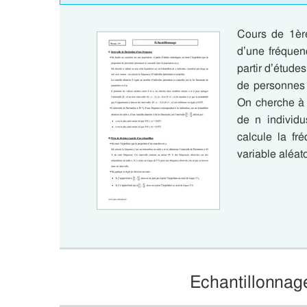
Cours de 1ère
d’une fréquen
partir d’étude
de personnes 
On cherche à 
de n individu
calcule la fr
variable aléat
Echantillonnag