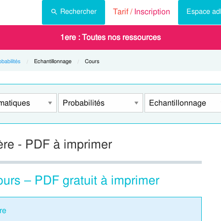
Tarif /
Inscription
Rechercher
Espace ad
1ere : Toutes nos ressources
babilités
Current:
Echantillonnage
Current:
Cours
ère - PDF à imprimer
urs – PDF gratuit à imprimer
re