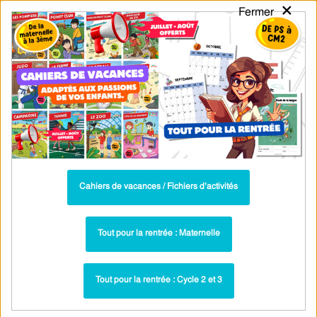
×
Fermer
PASS
-EDU
CA
TION
MENU
Tarif / Inscription
Recherche par Catégories
Recherche par Mots-Clés
Cahiers de vacances – CP vers le Ce1 –
Semaine 3 – Cycle 2 – PDF à imprimer
Cahiers de vacances / Fichiers d’activités
Cahier de vacances / Fichier d'activités : Été :
Paru dans ▶
CP (6-7 ans)
Tout pour la rentrée : Maternelle
Été - Cahier de vacances - CP
Plus récent ▶
Tout pour la rentrée : Cycle 2 et 3
Voir les fiches