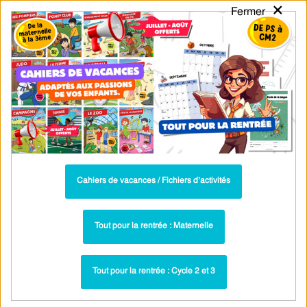
×
Fermer
PASS
-EDU
CA
TION
MENU
Tarif / Inscription
Recherche par Catégories
Recherche par Mots-Clés
Vidéos - Ordre alphabétique /
Dictionnaire : CE2
Parcours pédagogique complet
Cahiers de vacances / Fichiers d’activités
La majorité des ressources ci-dessous sont intégrées dans un
parcours pédagogique complet
. Chaque ressource constitue
une
Tout pour la rentrée : Maternelle
étape
d'un
parcours d'apprentissage progressif
comprenant : cours /
leçons, exercices, évaluations… pour maîtriser étape par étape la
Tout pour la rentrée : Cycle 2 et 3
notion étudiée.