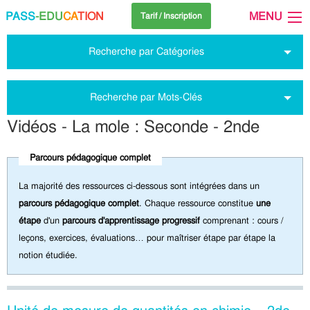
PASS
-EDU
CA
TION
MENU
Tarif / Inscription
Recherche par Catégories
Recherche par Mots-Clés
Vidéos - La mole : Seconde - 2nde
Parcours pédagogique complet
La majorité des ressources ci-dessous sont intégrées dans un
parcours pédagogique complet
. Chaque ressource constitue
une
étape
d'un
parcours d'apprentissage progressif
comprenant : cours /
leçons, exercices, évaluations… pour maîtriser étape par étape la
notion étudiée.