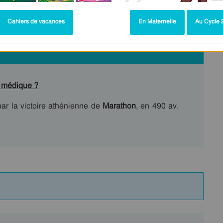
Cahiers de vacances
En Maternelle
Au Cycle 2
 médique ?
ar la victoire athénienne de
Marathon
, en 490 av.