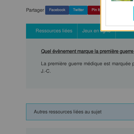
Partager
Facebook
Twitter
Pin It
Ressources liées
Jeux en ligne
Quel évènement marque la première guerre
La première guerre médique est marquée p
J.-C.
Autres ressources liées au sujet