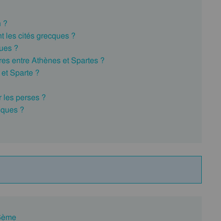
n ?
t les cités grecques ?
ues ?
res entre Athènes et Spartes ?
 et Sparte ?
r les perses ?
iques ?
 6ème