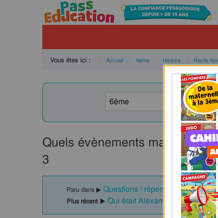
Vous êtes ici :
Accueil
6ème
Histoire
Récits fo
Quels évènements marquent la 
3
Questions / réponses - La civilis
Paru dans ▶
Qui était Alexandre le Grand ?
Plus récent ▶