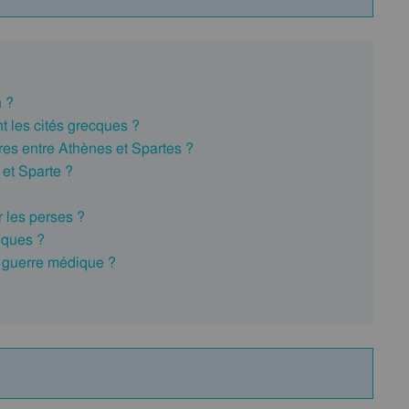
n ?
t les cités grecques ?
res entre Athènes et Spartes ?
 et Sparte ?
r les perses ?
iques ?
 guerre médique ?