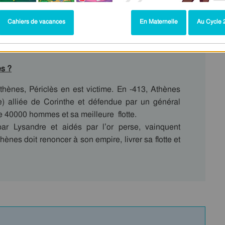
Cahiers de vacances
En Maternelle
Au Cycle 2
s ?
thènes, Périclès en est victime. En -413, Athènes
e) alliée de Corinthe et défendue par un général
se 40000 hommes et sa meilleure flotte.
ar Lysandre et aidés par l’or perse, vainquent
nes doit renoncer à son empire, livrer sa flotte et