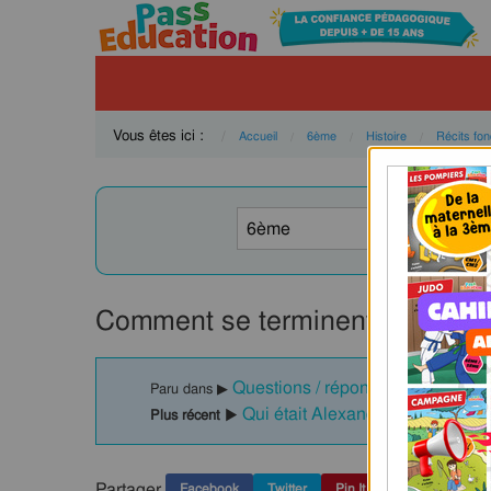
Vous êtes ici :
Accueil
6ème
Histoire
Récits fo
Comment se terminent ces guer
Questions / réponses - La civilis
Paru dans ▶
Qui était Alexandre le Grand ?
Plus récent ▶
Partager
Facebook
Twitter
Pin It