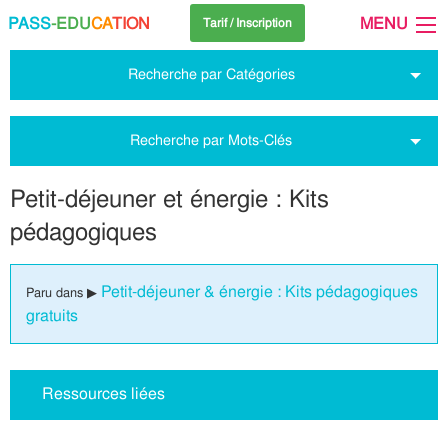
PASS
-EDU
CA
TION
MENU
Tarif / Inscription
Recherche par Catégories
Recherche par Mots-Clés
Petit-déjeuner et énergie : Kits
pédagogiques
Petit-déjeuner & énergie : Kits pédagogiques
Paru dans ▶
gratuits
Ressources liées