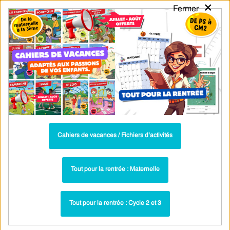
×
Fermer
PASS
-EDU
CA
TION
MENU
Tarif / Inscription
Recherche par Catégories
Recherche par Mots-Clés
Les nombres de 1 à 5 – CP – Séquence
complète – Cycle 2 – PDF à imprimer
Cahiers de vacances / Fichiers d’activités
Séquence / Fiche de prep - Lire / écrire : CP
Paru dans ▶
Tout pour la rentrée : Maternelle
Parcours pédagogique : PDF à imprimer
Tout pour la rentrée : Cycle 2 et 3