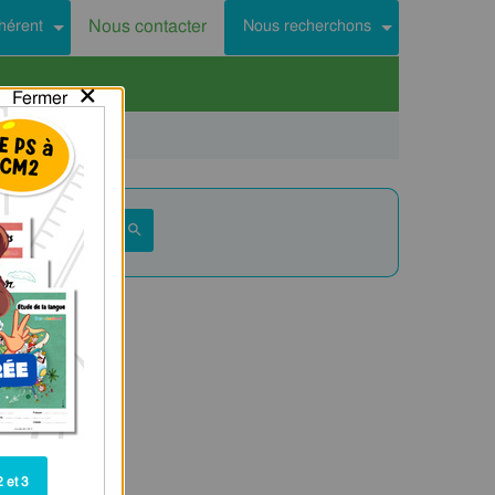
Nous contacter
hérent
Nous recherchons
×
Fermer
 et 3