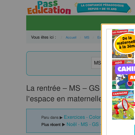
Vous êtes ici :
Accueil
MS
Explorer le monde
Cu
L
La rentrée – MS – GS – Puzzle 
l’espace en maternelle – Cycle
Exercices - Coloriages : MS - M
Paru dans ▶
Noël - MS - GS - Puzzle - Color
Plus récent ▶