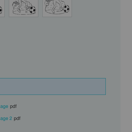
iage
pdf
iage 2
pdf