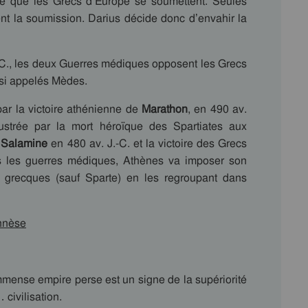
ige que les Grecs d’Europe se soumettent. Seules
ent la soumission. Darius décide donc d’envahir la
.-C., les deux Guerres médiques opposent les Grecs
ssi appelés Mèdes.
ar la victoire athénienne de
Marathon
, en 490 av.
ustrée par la mort héroïque des Spartiates aux
e
Salamine
en 480 av. J.-C. et la victoire des Grecs
s les guerres médiques, Athènes va imposer son
és grecques (sauf Sparte) en les regroupant dans
onnèse
immense empire perse est un signe de la supériorité
 civilisation.