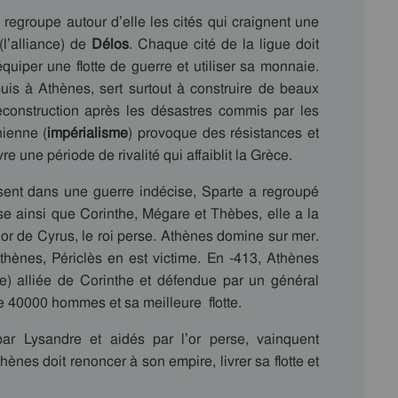
egroupe autour d’elle les cités qui craignent une
(l’alliance) de
Délos
. Chaque cité de la ligue doit
quiper une flotte de guerre et utiliser sa monnaie.
puis à Athènes, sert surtout à construire de beaux
construction après les désastres commis par les
nienne (
impérialisme
) provoque des résistances et
e une période de rivalité qui affaiblit la Grèce.
sent dans une guerre indécise, Sparte a regroupé
se ainsi que Corinthe, Mégare et Thèbes, elle a la
 l’or de Cyrus, le roi perse. Athènes domine sur mer.
thènes, Périclès en est victime. En -413, Athènes
e) alliée de Corinthe et défendue par un général
se 40000 hommes et sa meilleure flotte.
ar Lysandre et aidés par l’or perse, vainquent
nes doit renoncer à son empire, livrer sa flotte et