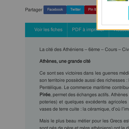
Partager
Facebook
Twitter
Pin It
Voir les fiches
PDF à imprimer
Ressou
La cité des Athéniens – 6ème – Cours – Civ
Athènes, une grande cité
Ce sont ses victoires dans les guerres médi
son territoire possède aussi des richesses :
Pentélique. Le commerce maritime contribue
Pirée
, permet des échanges actifs. Athènes 
poteries) et quelques excédents agricoles 
vases de terre cuite : la céramique, d’où l’
Mais le plus beau métier pour les Grecs est 
sont nés de père et mère athéniens) ont le dr