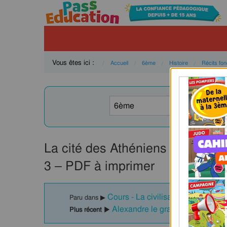
Vous êtes ici :
Accueil
6ème
Histoire
Récits fo
La cité des Athéniens – 6ème – 
3 – PDF à imprimer
Cours - La civilisation grecque :
Paru dans ▶
Alexandre le grand – 6ème – Cou
Plus récent ▶