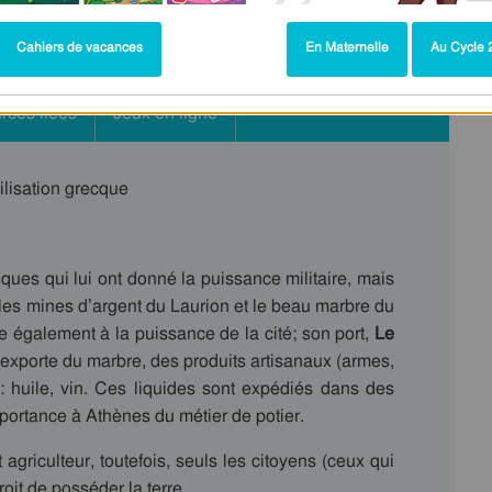
Cahiers de vacances
En Maternelle
Au Cycle 2
rces liées
Jeux en ligne
ilisation grecque
ques qui lui ont donné la puissance militaire, mais
 les mines d’argent du Laurion et le beau marbre du
 également à la puissance de la cité; son port,
Le
exporte du marbre, des produits artisanaux (armes,
: huile, vin. Ces liquides sont expédiés dans des
importance à Athènes du métier de potier.
agriculteur, toutefois, seuls les citoyens (ceux qui
oit de posséder la terre.