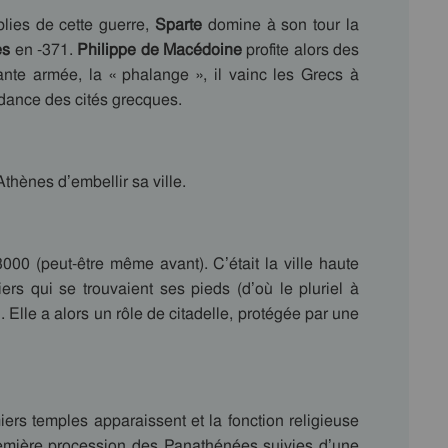
blies de cette guerre,
Sparte
domine à son tour la
es
en -371.
Philippe de Macédoine
profite alors des
sante armée, la « phalange », il vainc les Grecs à
ndance des cités grecques.
thènes d’embellir sa ville.
3000 (peut-être même avant). C’était la ville haute
iers qui se trouvaient ses pieds (d’où le pluriel à
. Elle a alors un rôle de citadelle, protégée par une
iers temples apparaissent et la fonction religieuse
 première procession des Panathénées suivies d’une