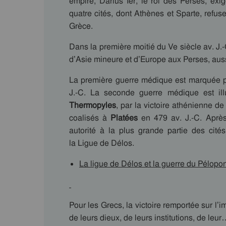
empire, Darius Ier, le roi des Perses, ex
quatre cités, dont Athènes et Sparte, refus
Grèce.
Dans la première moitié du Ve siècle av. J
d’Asie mineure et d’Europe aux Perses, au
La première guerre médique est marquée p
J.-C. La seconde guerre médique est ill
Thermopyles
, par la victoire athénienne d
coalisés à
Platées
en 479 av. J.-C. Aprè
autorité à la plus grande partie des cit
la Ligue de Délos.
La ligue de Délos et la guerre du Pélop
Pour les Grecs, la victoire remportée sur l’
de leurs dieux, de leurs institutions, de leur…