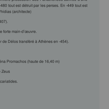
80 tout est détruit par les perses. En -449 tout est
Phidias (architecte)
407).
ne forte main-d’œuvre.
or de Délos transféré à Athènes en -454).
théna Promachos (haute de 16,40 m)
e Zeus
cariatides.