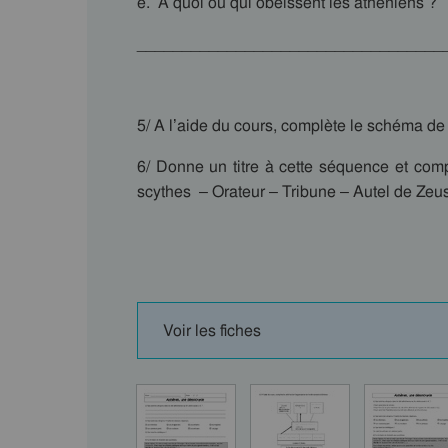
e. A quoi ou qui obéissent les athéniens ?
__________________________________
5/ A l’aide du cours, complète le schéma de
6/ Donne un titre à cette séquence et com
scythes – Orateur – Tribune – Autel de Zeu
Voir les fiches