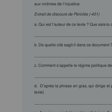
aux victimes de l’injustice.
Extrait de discours de Périclès (-431)
a. Qui est l’auteur de ce texte ? Que sais-t
__________________________________
b. De quelle cité sagit-il dans ce document 
__________________________________
c. Comment s’appelle le régime politique de 
__________________________________
d. D’après la phrase en gras, qui dirige et
texte)
__________________________________