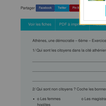
Partager
Facebook
Twitter
Pin It
Voir les fiches
PDF à imprimer
Ressou
Athènes, une démocratie – 6ème – Exercices
1/ Qui sont les citoyens dans la cité athénie
__________________________________
__________________________________
__________________________________
2/ Qui sont non citoyens ? Coche les bonne
o Les femmes o Les magis
hoplites