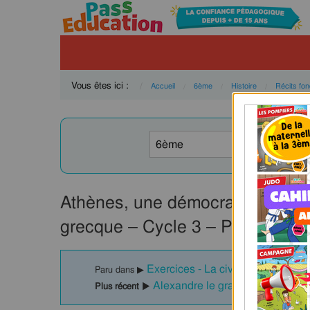
Vous êtes ici :
Accueil
6ème
Histoire
Récits fo
Athènes, une démocratie – 6ème 
grecque – Cycle 3 – PDF à impr
Exercices - La civilisation grecq
Paru dans ▶
Alexandre le grand – 6ème – Exe
Plus récent ▶