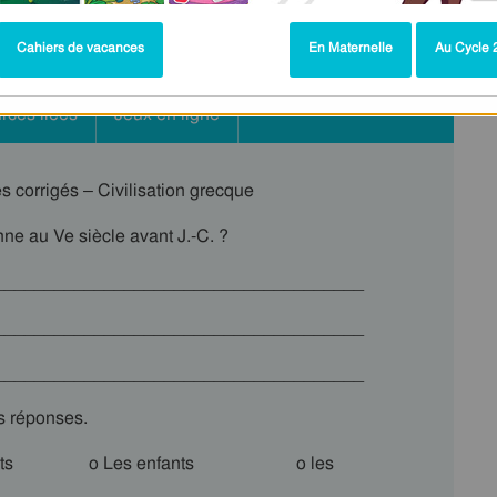
Cahiers de vacances
En Maternelle
Au Cycle 2
rces liées
Jeux en ligne
 corrigés – Civilisation grecque
nne au Ve siècle avant J.-C. ?
_____________________________________
_____________________________________
_____________________________________
s réponses.
trats o Les enfants o les