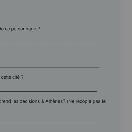
u de ce personnage ?
______________________________________
?
______________________________________
cette cité ?
_____________________________________
 prend les décisions à Athènes? (Ne recopie pas le
_____________________________________