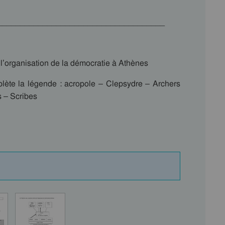
_____________________________________
 l’organisation de la démocratie à Athènes
plète la légende : acropole – Clepsydre – Archers
s – Scribes