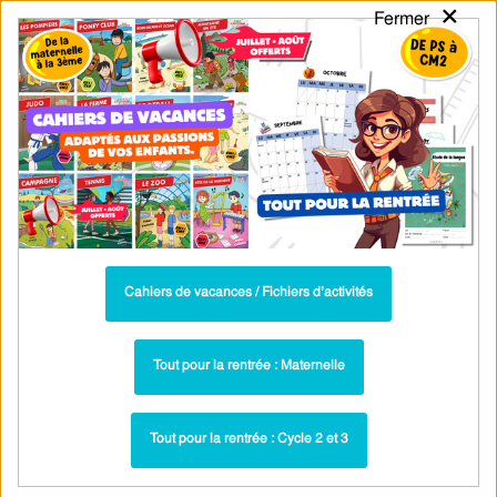
×
Fermer
PASS
-EDU
CA
TION
MENU
Tarif / Inscription
Recherche par Catégories
Recherche par Mots-Clés
Exercices corrigés - Les continents : GS
- Grande Section - PDF à imprimer
Parcours pédagogique complet
Cahiers de vacances / Fichiers d’activités
La majorité des ressources ci-dessous sont intégrées dans un
parcours pédagogique complet
. Chaque ressource constitue
une
Tout pour la rentrée : Maternelle
étape
d'un
parcours d'apprentissage progressif
comprenant : cours /
leçons, exercices, évaluations… pour maîtriser étape par étape la
Tout pour la rentrée : Cycle 2 et 3
notion étudiée.