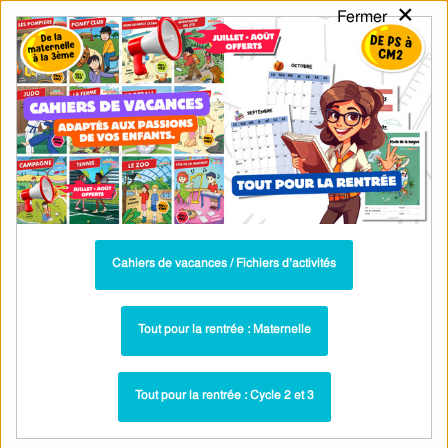
×
Fermer
PASS
-EDU
CA
TION
MENU
Tarif / Inscription
Recherche par Catégories
Recherche par Mots-Clés
Exercices corrigés - Groupe nominal :
4ème - PDF à imprimer
Parcours pédagogique complet
Cahiers de vacances / Fichiers d’activités
La majorité des ressources ci-dessous sont intégrées dans un
parcours pédagogique complet
. Chaque ressource constitue
une
Tout pour la rentrée : Maternelle
étape
d'un
parcours d'apprentissage progressif
comprenant : cours /
leçons, exercices, évaluations… pour maîtriser étape par étape la
Tout pour la rentrée : Cycle 2 et 3
notion étudiée.