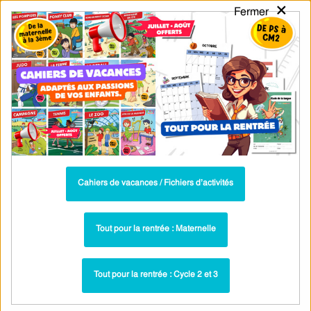
×
Fermer
PASS
-EDU
CA
TION
MENU
Tarif / Inscription
Recherche par Catégories
Recherche par Mots-Clés
Exercices de français CP : maîtriser les
accents et l'orthographe
Parcours pédagogique complet
Cahiers de vacances / Fichiers d’activités
La majorité des ressources ci-dessous sont intégrées dans un
parcours pédagogique complet
. Chaque ressource constitue
une
Tout pour la rentrée : Maternelle
étape
d'un
parcours d'apprentissage progressif
comprenant : cours /
leçons, exercices, évaluations… pour maîtriser étape par étape la
Tout pour la rentrée : Cycle 2 et 3
notion étudiée.