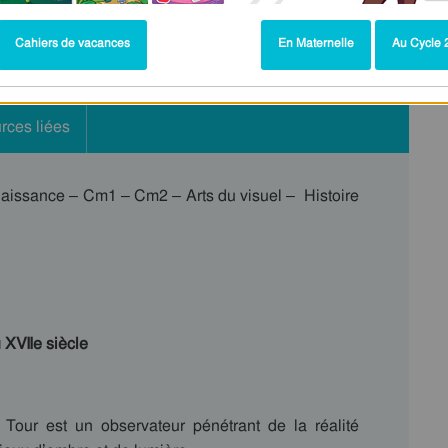
Cahiers de vacances
En Maternelle
Au Cycle 2
rces liées
enaissance – Cm1 – Cm2 – Arts du visuel – Histoire
 XVIIe siècle
Tour est un observateur pénétrant de la réalité