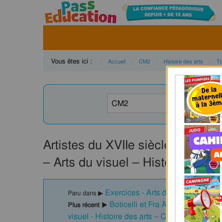
Vous êtes ici :
Accueil
CM2
Histoire des arts
T
Artistes du XVIIe siècle – Pein
– Arts du visuel – Histoire des 
Exercices - Arts du visuel : CM2
Paru dans ▶
Boticelli et Fra Angelico XVe -
Plus récent ▶
visuel - Histoire des arts – Cycle 3