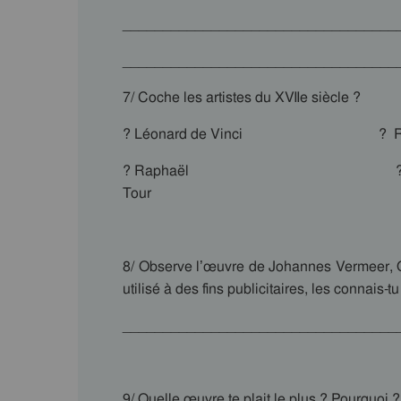
__________________________________
__________________________________
7/ Coche les artistes du XVIIe siècle ?
? Léonard de Vinci ? R
? Raphaël ? Michel
Tour
8/ Observe l’œuvre de Johannes Vermeer, Qu
utilisé à des fins publicitaires, les connais-tu
__________________________________
9/ Quelle œuvre te plait le plus ? Pourquoi ?