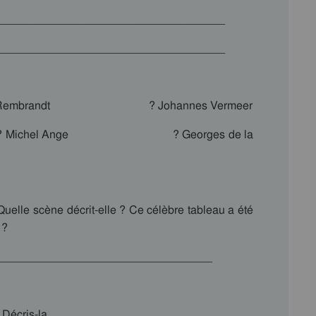
____________________________________
____________________________________
embrandt ? Johannes Vermeer
 Ange ? Georges de la
elle scène décrit-elle ? Ce célèbre tableau a été
 ?
__________________________________
 Décris-la.