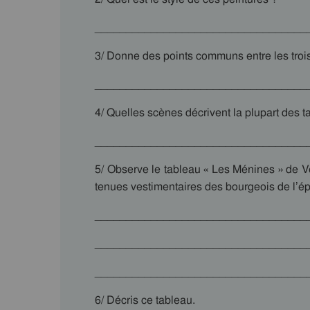
__________________________________
3/ Donne des points communs entre les troi
__________________________________
4/ Quelles scènes décrivent la plupart des t
__________________________________
5/ Observe le tableau « Les Ménines » de Vél
tenues vestimentaires des bourgeois de l’é
__________________________________
__________________________________
__________________________________
6/ Décris ce tableau.