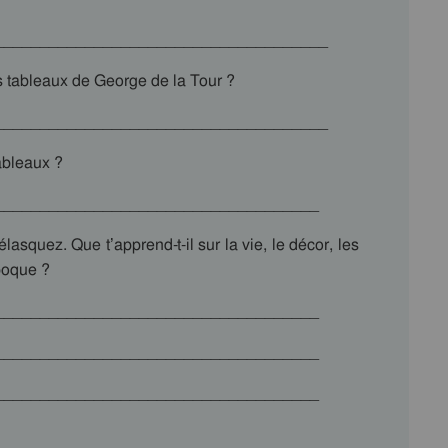
_____________________________________
s tableaux de George de la Tour ?
_____________________________________
ableaux ?
____________________________________
asquez. Que t’apprend-t-il sur la vie, le décor, les
poque ?
____________________________________
____________________________________
____________________________________