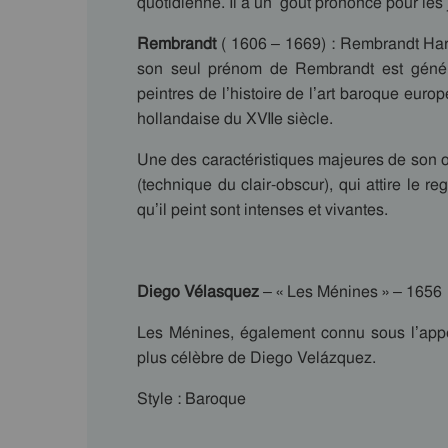
quotidienne. Il a un goût prononcé pour les
Rembrandt
( 1606 – 1669) : Rembrandt Ha
son seul prénom de Rembrandt est génér
peintres de l’histoire de l’art baroque europ
hollandaise du XVIIe siècle.
Une des caractéristiques majeures de son œuv
(technique du clair-obscur), qui attire le 
qu’il peint sont intenses et vivantes.
Diego Vélasquez
– « Les Ménines » – 1656
Les Ménines, également connu sous l’appella
plus célèbre de Diego Velázquez.
Style : Baroque