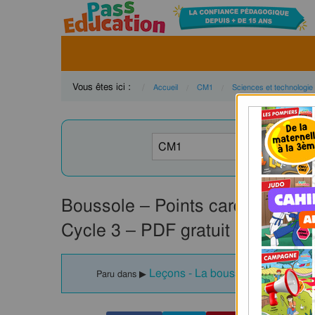
Vous êtes ici :
Accueil
CM1
Sciences et technologie
Boussole – Points cardinaux –
Cycle 3 – PDF gratuit à imprime
Leçons - La boussole : CM1
Paru dans ▶