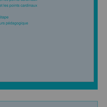
t les points cardinaux
 étape
cours pédagogique