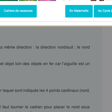
Cahiers de vacances
En Maternelle
Au Cycle 2
la même direction : la direction nord/sud ; le nord
cet objet loin des objets en fer car l’aiguille est un
lequel sont indiqués les 4 points cardinaux (nord,
il faut tourner le cadran pour placer le nord sous