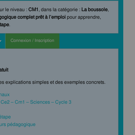
ur le niveau :
CM1
, dans la catégorie :
La boussole
,
ogique complet prêt à l’emploi
pour apprendre,
étape
.
Connexion / Inscription
tuit
des explications simples et des exemples concrets.
inaux
– Ce2 – Cm1 – Sciences – Cycle 3
 étape
cours pédagogique