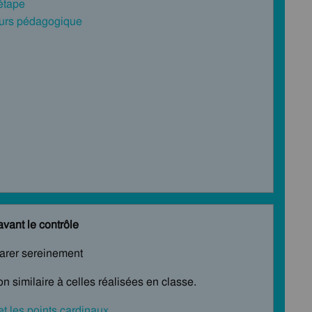
 étape
cours pédagogique
avant le contrôle
parer sereinement
n similaire à celles réalisées en classe.
t les points cardinaux