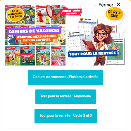
×
Fermer
PASS
-EDU
CA
TION
MENU
Tarif / Inscription
Recherche par Catégories
Recherche par Mots-Clés
Le petit renne au nez rouge – Poèmes et
chansons de Noël – Cycle 3 – PDF à
imprimer
Cahiers de vacances / Fichiers d’activités
CM2
Paru dans ▶
Tout pour la rentrée : Maternelle
Snowman (bonhomme de neige) – CP
Lié à la séquence ▶
– Ce1 – Art visuel – Anglais – Séquence complète
Au royaume du bonhomme hiver - Chanson
Tout pour la rentrée : Cycle 2 et 3
Plus récent ▶
de noël - Cycle 2 - Cycle 3