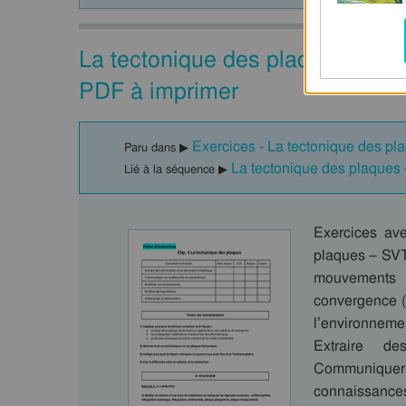
La tectonique des plaques – 3èm
PDF à imprimer
Exercices - La tectonique des pl
Paru dans ▶
La tectonique des plaque
Lié à la séquence ▶
Exercices ave
plaques – SVT
mouvements
convergence (
l’environnem
Extraire de
Communiquer 
connaissanc