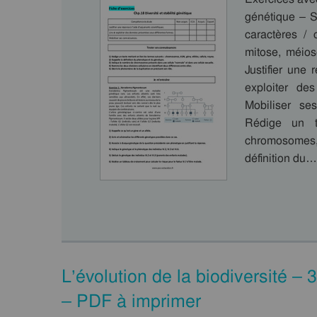
génétique – SV
caractères /
mitose, méios
Justifier une 
exploiter de
Mobiliser se
Rédige un t
chromosomes, 
définition du…
L’évolution de la biodiversité –
– PDF à imprimer