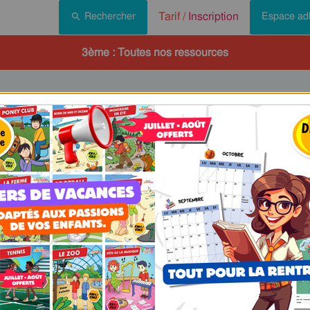
Tarif /
Inscription
Rechercher
Espace ad
3ème : Toutes nos ressources
e - PDF à imprimer
un
parcours pédagogique complet
. Chaque ressource constitue
une
ours / leçons, exercices, évaluations… pour maîtriser étape par