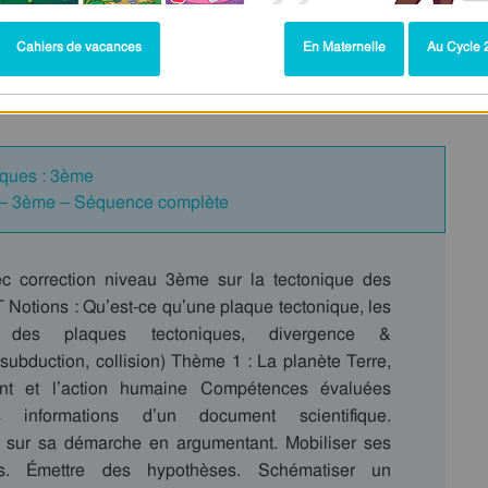
Cahiers de vacances
En Maternelle
Au Cycle 2
e – Exercices corrigés – Cycle 4 –
aques : 3ème
s – 3ème – Séquence complète
c correction niveau 3ème sur la tectonique des
 Notions : Qu’est-ce qu’une plaque tectonique, les
 des plaques tectoniques, divergence &
subduction, collision) Thème 1 : La planète Terre,
ent et l’action humaine Compétences évaluées
s informations d’un document scientifique.
sur sa démarche en argumentant. Mobiliser ses
es. Émettre des hypothèses. Schématiser un