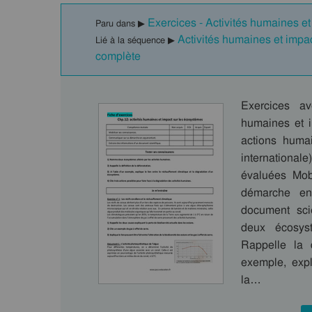
Exercices - Activités humaines e
Paru dans ▶
Activités humaines et imp
Lié à la séquence ▶
complète
Exercices av
humaines et 
actions humai
internationa
évaluées Mob
démarche en 
document sci
deux écosyst
Rappelle la d
exemple, expl
la…