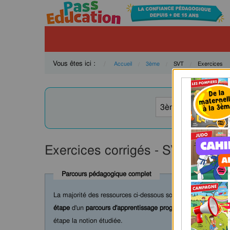
Vous êtes ici :
Accueil
3ème
Current:
SVT
Current:
Exercices
Exercices corrigés - SVT : 3èm
Parcours pédagogique complet
La majorité des ressources ci-dessous sont intégrées dans 
étape
d'un
parcours d'apprentissage progressif
comprenant : c
étape la notion étudiée.