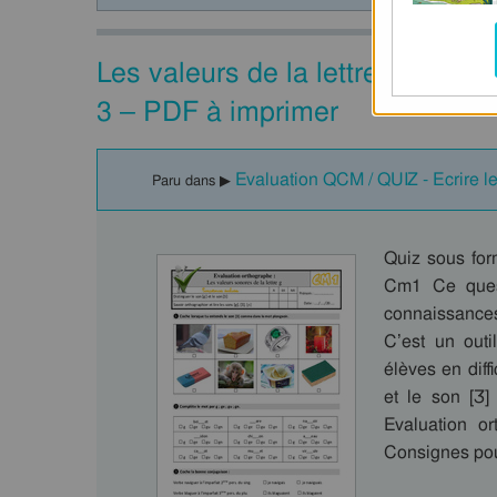
Les valeurs de la lettre g au C
3 – PDF à imprimer
Evaluation QCM / QUIZ - Ecrire le
Paru dans ▶
Quiz sous for
Cm1 Ce quest
connaissances
C’est un outi
élèves en diff
et le son [Ʒ] 
Evaluation or
Consignes p