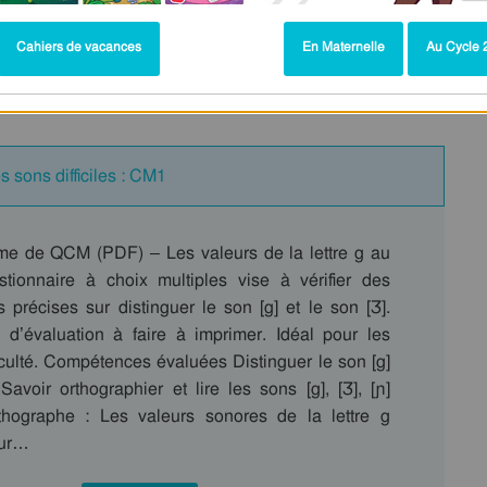
Cahiers de vacances
En Maternelle
Au Cycle 2
m1 – Evaluation: QCM – Quiz – Cycle
s sons difficiles : CM1
me de QCM (PDF) – Les valeurs de la lettre g au
ionnaire à choix multiples vise à vérifier des
 précises sur distinguer le son [g] et le son [Ʒ].
l d’évaluation à faire à imprimer. Idéal pour les
iculté. Compétences évaluées Distinguer le son [g]
Savoir orthographier et lire les sons [g], [Ʒ], [ɲ]
thographe : Les valeurs sonores de la lettre g
our…