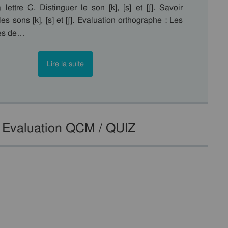
lettre C. Distinguer le son [k], [s] et [ʃ]. Savoir
es sons [k], [s] et [ʃ]. Evaluation orthographe : Les
res de…
Lire la suite
 Evaluation QCM / QUIZ