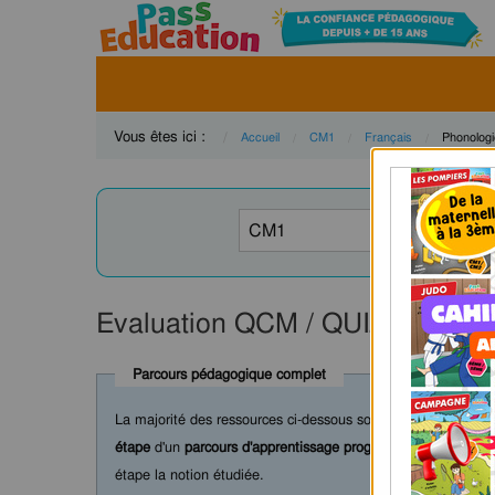
Vous êtes ici :
Accueil
CM1
Français
Current:
Phonologi
Evaluation QCM / QUIZ - Phonol
Parcours pédagogique complet
La majorité des ressources ci-dessous sont intégrées dans 
étape
d'un
parcours d'apprentissage progressif
comprenant : c
étape la notion étudiée.