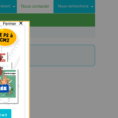
Nous contacter
hérent
Nous recherchons
×
Fermer
 et 3