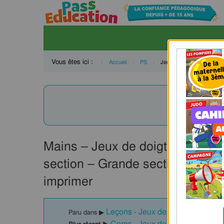
Vous êtes ici :
Accueil
PS
Current:
Jeux de doigts
Curre
Ttes 
Mains – Jeux de doigts – Matern
section – Grande section: PS –
imprimer
Leçons - Jeux de doigts : PS - Pe
Paru dans ▶
Corps - Jeux de doigts - Materne