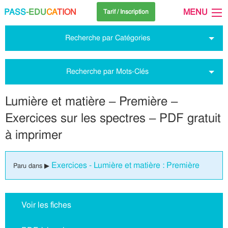
PASS
-EDU
CA
TION
MENU
Tarif / Inscription
Recherche par Catégories
Recherche par Mots-Clés
Lumière et matière – Première –
Exercices sur les spectres – PDF gratuit
à imprimer
Exercices - Lumière et matière : Première
Paru dans ▶
Voir les fiches