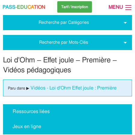
PASS
-EDU
CA
TION
MENU
Tarif / Inscription
Recherche par Catégories
Recherche par Mots-Clés
Loi d’Ohm – Effet joule – Première –
Vidéos pédagogiques
Vidéos - Loi d'Ohm Effet joule : Première
Paru dans ▶
Ressources liées
Jeux en ligne