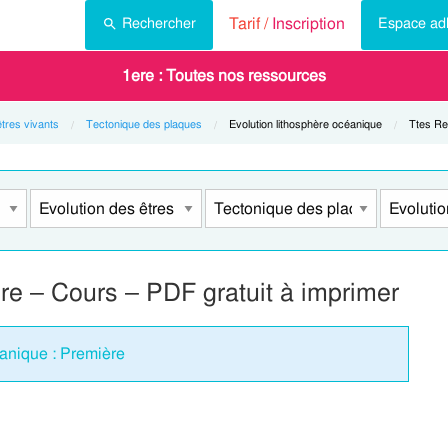
Tarif /
Inscription
Rechercher
Espace ad
1ere : Toutes nos ressources
êtres vivants
Tectonique des plaques
Current:
Evolution lithosphère océanique
Current
Ttes R
re – Cours – PDF gratuit à imprimer
éanique : Première