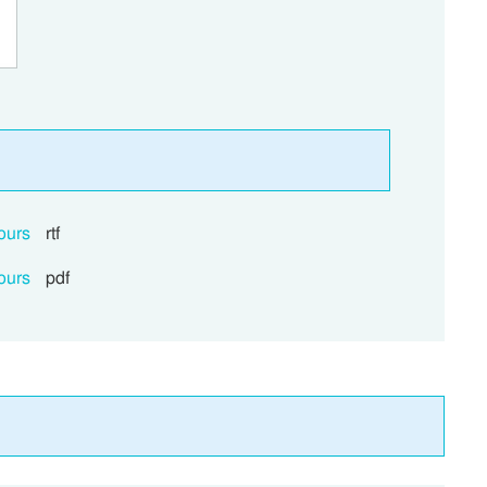
ours
rtf
ours
pdf