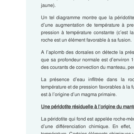
jaune).
Un tel diagramme montre que la péridotite 
d’une augmentation de température à pres
pression à température constante (c’est l
roche est un élément favorable à sa fusion.
A l’aplomb des dorsales on détecte la pré
que sa profondeur normale est d’environ 
des courants de convection du manteau, per
La présence d’eau infiltrée dans la ro
température et de pression favorables à la fus
est à l’origine d’un magma primaire.
Une péridotite résiduelle à l’origine du man
La péridotite qui fond est appelée roche-mèr
d’une différenciation chimique. En eff
température. Certains éléments chimiques v