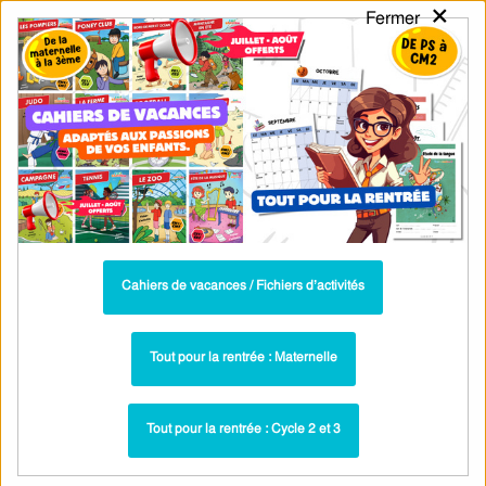
×
Fermer
PASS
-EDU
CA
TION
MENU
Tarif / Inscription
Recherche par Catégories
Recherche par Mots-Clés
Les 5 sens – Lecture – MS – Maternelle
– Cycle 1 – PDF à imprimer
Cahiers de vacances / Fichiers d’activités
Exercices - Lecture : MS - Moyenne Section
Paru dans ▶
Dossier complet sur les lettres A à Z – MS –
Plus récent ▶
Tout pour la rentrée : Maternelle
GS – Discrimination visuelle – Maternelle
Tout pour la rentrée : Cycle 2 et 3
Voir les fiches