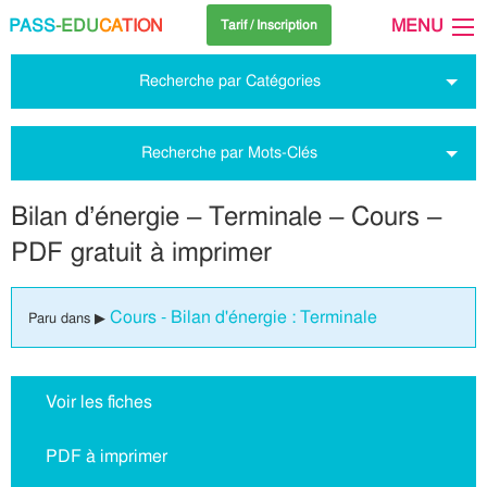
PASS
-EDU
CA
TION
MENU
Tarif / Inscription
Recherche par Catégories
Recherche par Mots-Clés
Bilan d’énergie – Terminale – Cours –
PDF gratuit à imprimer
Cours - Bilan d'énergie : Terminale
Paru dans ▶
Voir les fiches
PDF à imprimer